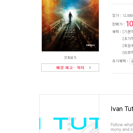
Ivan Tut
Follow what
mony and in