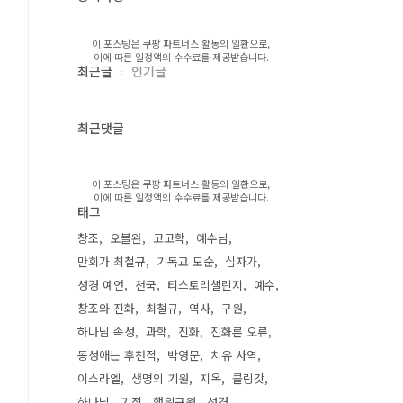
이 포스팅은 쿠팡 파트너스 활동의 일환으로,
이에 따른 일정액의 수수료를 제공받습니다.
최근글
인기글
최근댓글
이 포스팅은 쿠팡 파트너스 활동의 일환으로,
이에 따른 일정액의 수수료를 제공받습니다.
태그
창조
오블완
고고학
예수님
만회가 최철규
기독교 모순
십자가
성경 예언
천국
티스토리챌린지
예수
창조와 진화
최철규
역사
구원
하나님 속성
과학
진화
진화론 오류
동성애는 후천적
박영문
치유 사역
이스라엘
생명의 기원
지옥
콜링갓
하나님
기적
행위구원
성경