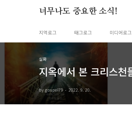
본문 바로가기
너무나도 중요한 소식!
지역로그
태그로그
미디어로그
실화
지옥에서 본 크리스천
by gospel79
2022. 9. 20.