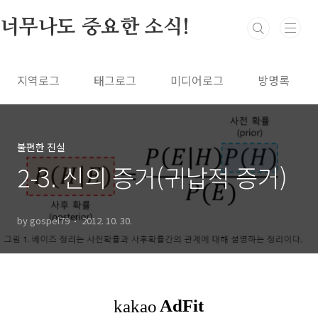
본문 바로가기
너무나도 중요한 소식!
지역로그
태그로그
미디어로그
방명록
불편한 진실
2-3. 신의 증거(귀납적 증거)
by gospel79
2012. 10. 30.